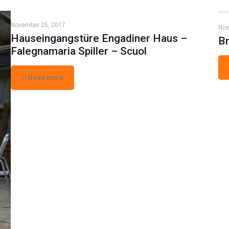
November 25, 2017
Nov
Hauseingangstüre Engadiner Haus –
Br
Falegnamaria Spiller – Scuol
Read more