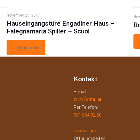
November 25, 2017
Nov
Hauseingangstüre Engadiner Haus –
Br
Falegnamaria Spiller – Scuol
Read more
Kontakt
E-mail:
zum Formular
Per Telefon:
081 864 92 60
Impressum
Öffnungszeiten: