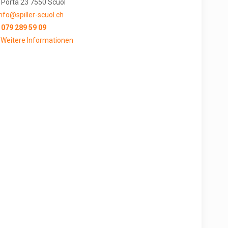
Porta 23
7550 Scuol
info@spiller-scuol.ch
079 289 59 09
 Weitere Informationen