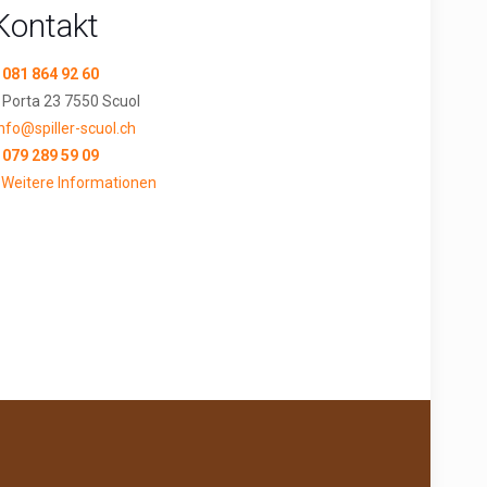
Kontakt
081 864 92 60
Porta 23
7550 Scuol
info@spiller-scuol.ch
079 289 59 09
 Weitere Informationen