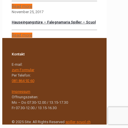
Read more
November 25, 2017
Hauseingangstüre – Falegnamaria Spiller – Scuol
Read more
Kontakt
E-mail:
zum Formular
Per Telefon:
081 864 92 60
Impressum
Öffnungszeiten:
Mo – Do 07.30-12.00 / 13.15-17.30
Fr 07.30-12.00 / 13.15-16.30
© 2025 Site. All Rights Reserved
spiller-scuol.ch